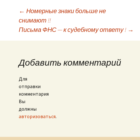
←
Номерные знаки больше не
снимают !!
Навигация по записям
Письма ФНС — к судебному ответу !
→
Добавить комментарий
Для
отправки
комментария
Вы
должны
авторизоваться
.