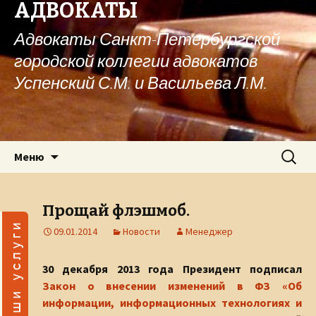
АДВОКАТЫ
Адвокаты Санкт-Петербургской
городской коллегии адвокатов
Успенский С.М. и Васильева Л.М.
Перейти к содержимому
Найти:
Меню
Прощай флэшмоб.
09.01.2014
Новости
Менеджер
30 декабря 2013 года Президент подписал
Закон о внесении изменений в ФЗ «Об
информации, информационных технологиях и