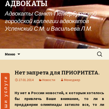
АДВОКАТЫ
Адвокаты Санкт-Петербургской
городской коллегии адвокатов
Успенский С.М. и Васильева Л.М.
Перейти к содержимому
Найти:
Меню
Нет запрета для ПРИОРИТЕТА.
27.01.2014
Новости
Менеджер
Ну нет в России новостей, к которым хотелось
бы привлечь Ваше внимание, то ли в
преддверии олимпиады затихло все, то ли