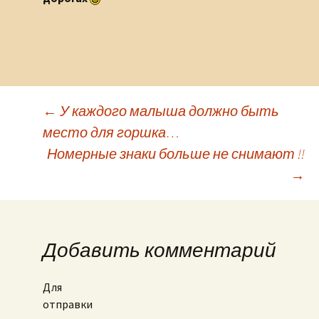
←
У каждого малыша должно быть
место для горшка…
Навигация по записям
Номерные знаки больше не снимают !!
→
Добавить комментарий
Для
отправки