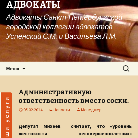
АДВОКАТЫ
Адвокаты Санкт-Петербургской
городской коллегии адвокатов
Успенский С.М. и Васильева Л.М.
Перейти к содержимому
Найти:
Меню
Административную
ответственность вместо соски.
05.02.2014
Новости
Менеджер
Депутат Михеев считает, что «уровень
жестокости несовершеннолетних»